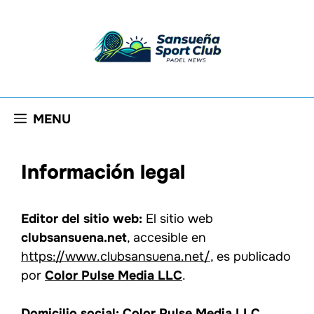
Saltar
al
contenido
MENU
Información legal
Editor del sitio web:
El sitio web
clubsansuena.net
, accesible en
https://www.clubsansuena.net/
, es publicado
por
Color Pulse Media LLC
.
Domicilio social:
Color Pulse Media LLC
,