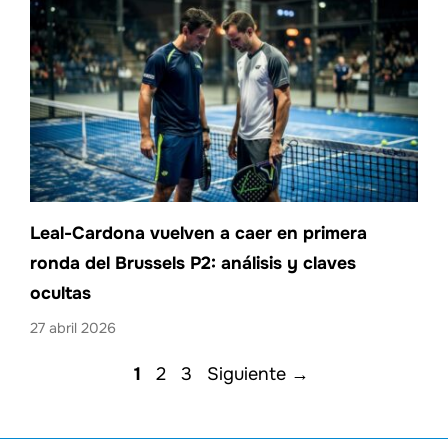
Leal-Cardona vuelven a caer en primera
ronda del Brussels P2: análisis y claves
ocultas
27 abril 2026
Página
Página
Página
1
2
3
Siguiente
→